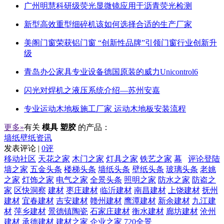
广州明慧科研级荧光显微镜应用于沥青荧光检测
新型高效重型细碎机该如何选择合适的生产厂家
美阁门窗荣获铝门窗 “创新性品牌”引领门窗行业创新升
级
青岛办公家具专业设备德国原装的威力Unicontrol6
闪光对焊机之液压系统介绍—苏州安嘉
专业运动木地板施工厂家 运动木地板安装流程
更多»
有关
模具 塑胶
的产品：
墙纸壁纸资讯
发表评论 |
0评
移动社区
天花之家
木门之家
灯具之家
铁艺之家
幕
评论登陆
墙之家
五金头条
楼梯头条
墙纸头条
壁纸头条
玻璃头条
老姚
之家
灯饰之家
电气之家
全景头条
照明之家
防水之家
防盗之
家
区快洞察
建材
枣庄建材
临沂建材
南昌建材
上饶建材
抚州
建材
宜春建材
吉安建材
赣州建材
鹰潭建材
新余建材
九江建
材
萍乡建材
景德镇陶瓷
石家庄建材
衡水建材
廊坊建材
沧州
建材
承德建材
建材之家
企业之家
720全景