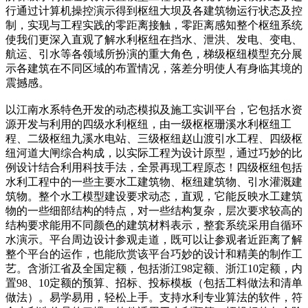
行通过计算机操控演示得到枢纽大坝及各建筑物运行状态及控
制，实现与工程实践的零距离接触，零距离感知整个枢纽系统
使我们更深入直观了解水利枢纽在挡水、泄洪、发电、变电、
航运、引水等各领域所扮演的重大角色，梯级枢纽模型充分展
示各建筑在不同区域的布置情况，落差分明使人有身临其境的
震撼感。
以江南水系特色开发的动态模拟及施工实训平台，它包括水资
源开发与利用的四级水利枢纽，由一级枢枢珊溪水利枢纽工
程、二级枢纽九溪水电站、三级枢纽赵山渡引水工程、四级枢
纽河道大闸综合构成，以实际工程为设计原型，通过巧妙的比
例设计结合利用科技手法，全景再现工程原态！四级枢纽包括
水利工程中的一些主要水工建筑物、枢纽建筑物、引水灌溉建
筑物。整个水工模型建设要求动态，直观，它能反映水工建筑
物的一些细部结构的特点，对一些结构复杂，层次要求较高的
结构要求能用不同颜色的建筑材料表示，整套系统采用自循环
水演示。平台周边设计参观走道，既可以让参观者近距离了解
整个平台的运作，也能欣赏该平台巧妙的设计和精美的制作工
艺。含浙江省及全国定额，包括浙江98定额、浙江10定额，内
置98、10定额的预算、招标、投标模板（包括工料做法和清单
做法）。易学易用，轻松上手。支持水利专业算法的软件，符