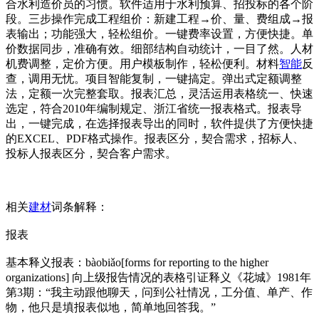
合水利造价员的习惯。软件适用于水利预算、招投标的各个阶
段。三步操作完成工程组价：新建工程→价、量、费组成→报
表输出；功能强大，轻松组价。一键费率设置，方便快捷。单
价数据同步，准确有效。细部结构自动统计，一目了然。人材
机费调整，定价方便。用户模板制作，轻松便利。材料
智能
反
查，调用无忧。项目智能复制，一键搞定。弹出式定额调整
法，定额一次完整套取。报表汇总，灵活运用表格统一、快速
选定，符合2010年编制规定、浙江省统一报表格式。报表导
出，一键完成，在选择报表导出的同时，软件提供了方便快捷
的EXCEL、PDF格式操作。报表区分，契合需求，招标人、
投标人报表区分，契合客户需求。
相关
建材
词条解释：
报表
基本释义报表：bàobiǎo[forms for reporting to the higher
organizations] 向上级报告情况的表格引证释义《花城》1981年
第3期：“我主动跟他聊天，问到公社情况，工分值、单产、作
物，他只是填报表似地，简单地回答我。”