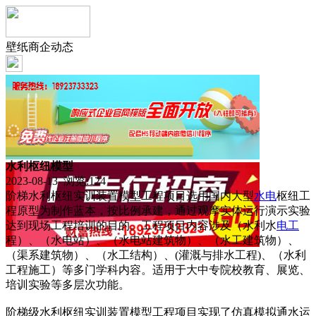
壁纸商企动态
水利枢纽模型
2023-08-13 浏览:
124
阶梯水利枢纽实训装置模型工程项目选用国内大型
水电
枢纽工
程原型为制作蓝本，按比例承建，通过观摩实体运行演示实验
达到现场工程培训的目的。工程项目内容涉及（水利水
电工
程）、（水电站）、（水电站建筑物）、（水工建筑物）、
（渠系建筑物）、（水工结构）、(灌溉与排水工程)、（水利
工程施工）等多门学科内容。适用于大中专院校教育、展览、
培训实验等多层次功能。
阶梯级水利枢纽实训装置模型工程项目实现了仿真模拟通水运